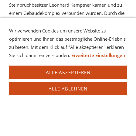
Steinbruchbesitzer Leonhard Kamptner kamen und zu
einem Gebäudekomplex verbunden wurden. Durch die
Heirat von Anton Poschacher jun. mit der Kamptner-
Tochter Aloisia im Jahr 1839 kam das ‚Herrnhaus‘
Wir verwenden Cookies um unsere Website zu
schließlich in den Besitz der Familie Poschacher. 1903
optimieren und Ihnen das bestmögliche Online-Erlebnis
wurde es total umgebaut und beeindruckt heute im
zu bieten. Mit dem Klick auf "Alle akzeptieren" erklären
neubarocken Stil. Der auffällige Turm im hinteren
Sie sich damit einverstanden.
Erweiterte Einstellungen
Bereich wurde als Wasserturm auf einem Felsen erbaut.
ALLE AKZEPTIEREN
An der Südwestecke des Hauses steht in einer Ecknische
eine Statue der Hl. Barbara, die auch Schutzpatronin der
ALLE ABLEHNEN
Bergleute und Steinmetze ist.
Im Garten hinter der Villa war einst der Kamptner-
Hausbruch, einer der ersten Steinbrüche Mauthausens.