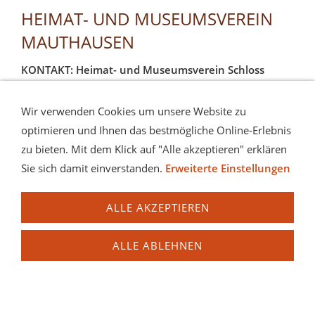
HEIMAT- UND MUSEUMSVEREIN
MAUTHAUSEN
KONTAKT: Heimat- und Museumsverein Schloss
Pragstein Mauthausen
Tel: 07238 / 29363
Wir verwenden Cookies um unsere Website zu
E
-
Mail:
post@heimatverein-mauthausen.org
optimieren und Ihnen das bestmögliche Online-Erlebnis
zu bieten. Mit dem Klick auf "Alle akzeptieren" erklären
HEIMAT- und MUSEUMSVEREIN Schloss Pragstein
Sie sich damit einverstanden.
Erweiterte Einstellungen
4310 Mauthausen, Schlossgasse 1
Tel.: +43 (0)7238 / 29363 (Museumsbüro)
ALLE AKZEPTIEREN
E-Mail:
post@heimatverein-mauthausen.org
Website:
www.schlossmuseen-mauthausen.org
ALLE ABLEHNEN
Anfragen (z.B. Führungen) Apothekenmuseum:
Mag. Hubert
Voigt